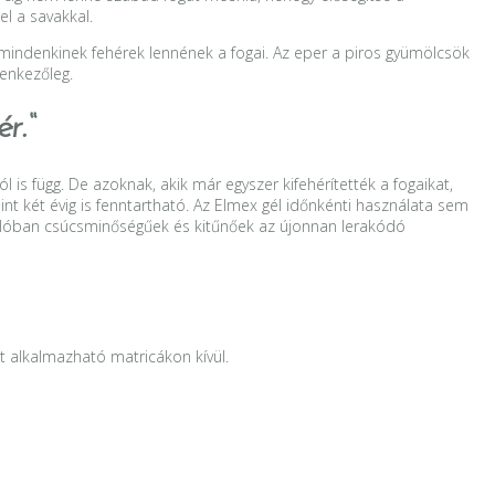
l a savakkal.
n mindenkinek fehérek lennének a fogai. Az eper a piros gyümölcsök
lenkezőleg.
r.“
 is függ. De azoknak, akik már egyszer kifehérítették a fogaikat,
int két évig is fenntartható. Az Elmex gél időnkénti használata sem
 valóban csúcsminőségűek és kitűnőek az újonnan lerakódó
t alkalmazható matricákon kívül.