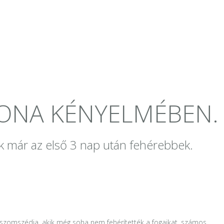
HONA KÉNYELMÉBEN.
ak már az első 3 nap után fehérebbek.
a szomszédja, akik még soha nem fehérítették a fogaikat, számos