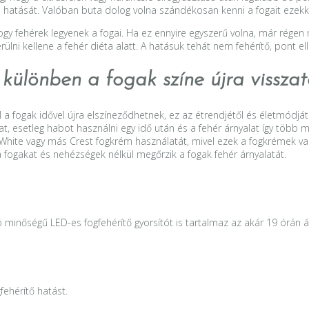
 hatását. Valóban buta dolog volna szándékosan kenni a fogait ezekke
hogy fehérek legyenek a fogai. Ha ez ennyire egyszerű volna, már rége
ülni kellene a fehér diéta alatt. A hatásuk tehát nem fehérítő, pont el
 különben a fogak színe újra visszaté
 fogak idővel újra elszíneződhetnek, ez az étrendjétől és életmódjától
t, esetleg habot használni egy idő után és a fehér árnyalat így több m
us White vagy más Crest fogkrém használatát, mivel ezek a fogkrémek
 fogakat és nehézségek nélkül megőrzik a fogak fehér árnyalatát.
ó minőségű LED-es fogfehérítő gyorsítót is tartalmaz az akár 19 órán á
fehérítő hatást.