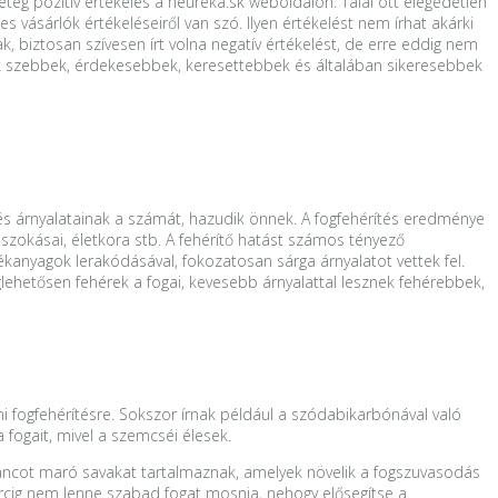
eteg pozitív értékelés a heureka.sk weboldalon. Talál ott elégedetlen
 vásárlók értékeléseiről van szó. Ilyen értékelést nem írhat akárki
, biztosan szívesen írt volna negatív értékelést, de erre eddig nem
rek szebbek, érdekesebbek, keresettebbek és általában sikeresebbek
rítés árnyalatainak a számát, hazudik önnek. A fogfehérítés eredménye
 szokásai, életkora stb. A fehérítő hatást számos tényező
tékanyagok lerakódásával, fokozatosan sárga árnyalatot vettek fel.
lehetősen fehérek a fogai, kevesebb árnyalattal lesznek fehérebbek,
ni fogfehérítésre. Sokszor írnak például a szódabikarbónával való
fogait, mivel a szemcséi élesek.
ománcot maró savakat tartalmaznak, amelyek növelik a fogszuvasodás
percig nem lenne szabad fogat mosnia, nehogy elősegítse a