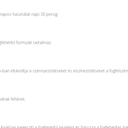
napos használat napi 30 percig.
fehérítő formulát tartalmaz.
%-ban eltávolítja a szennyeződéseket és elszíneződéseket a fogfelszínrő
adnak fehérek.
Kiválóan kiegészíti a fogfehérítő kezelést és fokozza a fogfehérítés h