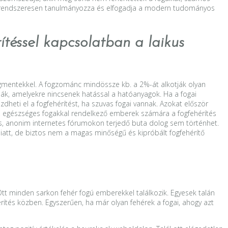
an, rendszeresen tanulmányozza és elfogadja a modern tudományos
téssel kapcsolatban a laikus
pigmentekkel. A fogzománc mindössze kb. a 2%-át alkotják olyan
ák, amelyekre nincsenek hatással a hatóanyagok. Ha a fogai
eti el a fogfehérítést, ha szuvas fogai vannak. Azokat először
tes, egészséges fogakkal rendelkező emberek számára a fogfehérítés
, anonim internetes fórumokon terjedő buta dolog sem történhet.
 miatt, de biztos nem a magas minőségű és kipróbált fogfehérítő
Ott minden sarkon fehér fogú emberekkel találkozik. Egyesek talán
érítés közben. Egyszerűen, ha már olyan fehérek a fogai, ahogy azt