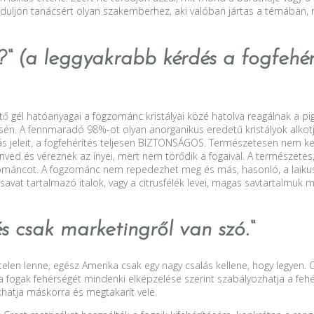
forduljon tanácsért olyan szakemberhez, aki valóban jártas a témáb
“ (a leggyakrabb kérdés a fogfehérí
ítő gél hatóanyagai a fogzománc kristályai közé hatolva reagálnak a 
n. A fennmaradó 98%-ot olyan anorganikus eredetű kristályok alkotj
eleit, a fogfehérítés teljesen BIZTONSÁGOS. Természetesen nem kezdh
szenved és véreznek az ínyei, mert nem törődik a fogaival. A természe
ománcot. A fogzománc nem repedezhet meg és más, hasonló, a laikus
savat tartalmazó italok, vagy a citrusfélék levei, magas savtartalmuk
s csak marketingről van szó.“
len lenne, egész Amerika csak egy nagy csalás kellene, hogy legyen. 
e a fogak fehérségét mindenki elképzelése szerint szabályozhatja a feh
khatja máskorra és megtakarít vele.