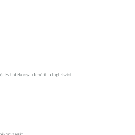
l és hatékonyan fehéríti a fogfelszínt.
atékonyságát.