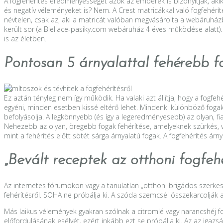
A fogfehérítés eredményességét azok az emberek is bizonyítják, akik 
és negatív véleményeket is? Nem. A Crest matricákkal való fogfehérít
névtelen, csak az, aki a matricát valóban megvásárolta a webáruházba
került sor (a Bieliace-pasiky.com webáruház 4 éves működése alatt)
is az életben.
Pontosan 5 árnyalattal fehérebb 
Ez aztán tényleg nem így működik. Ha valaki azt állítja, hogy a fogf
egyéni, minden esetben kissé eltérő lehet. Mindenki különböző fogakk
befolyásolja. A legkönnyebb (és így a legeredményesebb) az olyan, fi
Nehezebb az olyan, öregebb fogak fehérítése, amelyeknek szürkés, va
mint a fehérítés előtt sötét sárga árnyalatú fogak. A fogfehérítés ár
„
Bevált receptek az otthoni fogfehé
Az internetes fórumokon vagy a tanulatlan „otthoni brigádos szerkesz
fehérítésről. SOHA ne próbálja ki. A szóda szemcséi összekarcolják 
Más laikus vélemények gyakran szólnak a citromlé vagy narancshéj f
előfordulásának esélyét, ezért inkább ezt se próbálja ki. Az az igaz