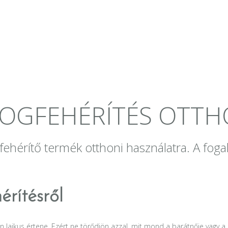
FOGFEHÉRÍTÉS OTT
gfehérítő termék otthoni használatra. A fog
érítésről
 laikus értene. Ezért ne törődjön azzal, mit mond a barátnője vagy 