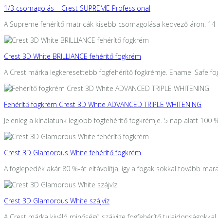
1/3 csomagolás – Crest SUPREME Professional
A Supreme fehérítő matricák kisebb csomagolása kedvező áron. 14 
Crest 3D White BRILLIANCE fehérítő fogkrém
A Crest márka legkeresettebb fogfehérítő fogkrémje. Enamel Safe fog
Fehérítő fogkrém Crest 3D White ADVANCED TRIPLE WHITENING
Jelenleg a kínálatunk legjobb fogfehérítő fogkrémje. 5 nap alatt 100 
Crest 3D Glamorous White fehérítő fogkrém
A foglepedék akár 80 %-át eltávolítja, így a fogak sokkal tovább mar
Crest 3D Glamorous White szájvíz
A Crest márka kiváló minőségű szájvize fogfehérítő tulajdonságokkal. 