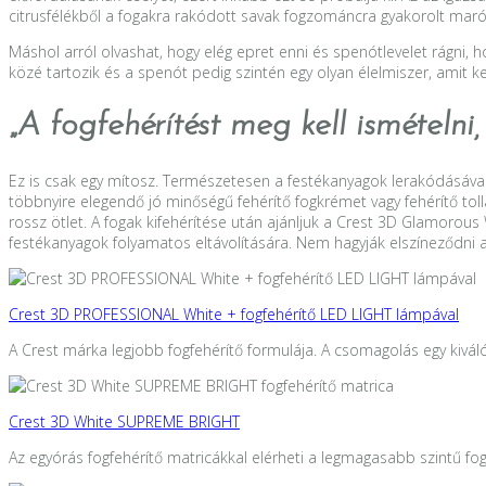
citrusfélékből a fogakra rakódott savak fogzománcra gyakorolt maró
Máshol arról olvashat, hogy elég epret enni és spenótlevelet rágni, 
közé tartozik és a spenót pedig szintén egy olyan élelmiszer, amit ker
„
A fogfehérítést meg kell ismételni,
Ez is csak egy mítosz. Természetesen a festékanyagok lerakódásával a
többnyire elegendő jó minőségű fehérítő fogkrémet vagy fehérítő tolla
rossz ötlet. A fogak kifehérítése után ajánljuk a Crest 3D Glamoro
festékanyagok folyamatos eltávolítására. Nem hagyják elszíneződni a
Crest 3D PROFESSIONAL White + fogfehérítő LED LIGHT lámpával
A Crest márka legjobb fogfehérítő formulája. A csomagolás egy kivál
Crest 3D White SUPREME BRIGHT
Az egyórás fogfehérítő matricákkal elérheti a legmagasabb szintű fog