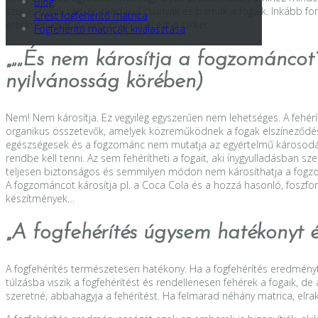
Blog
szuvas foguk van, és ráadásul csúnyák és barnák a fogaik. Inkább 
Crest fogfehérítő matrica
eredményeket is, vagy olvassa el ezt a cikket.
Fogfehérítő matricák kiválasztása
„
„„És nem károsítja a fogzománcot?
nyilvánosság körében)
Nem! Nem károsítja. Ez vegyileg egyszerűen nem lehetséges. A fehér
organikus összetevők, amelyek közreműködnek a fogak elszíneződésé
egészségesek és a fogzománc nem mutatja az egyértelmű károsodás j
rendbe kell tenni. Az sem fehérítheti a fogait, aki ínygyulladásban 
teljesen biztonságos és semmilyen módon nem károsíthatja a fogz
A fogzománcot károsítja pl. a Coca Cola és a hozzá hasonló, foszfor
készítmények…
„
A fogfehérítés úgysem hatékonyt é
A fogfehérítés természetesen hatékony. Ha a fogfehérítés eredményte
túlzásba viszik a fogfehérítést és rendellenesen fehérek a fogaik, d
szeretné, abbahagyja a fehérítést. Ha felmarad néhány matrica, elra