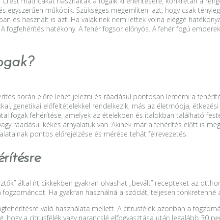
Crest matricákat használták a fogaik kifehérítésére, konkrétan a reng
és egyszerűen működik. Szükséges megemlíteni azt, hogy csak tényleges
n és használt is azt. Ha valakinek nem lettek volna eléggé hatékonyak
. A fogfehérítés hatékony. A fehér fogsor előnyös. A fehér fogú embe
fogak?
ehérítés során előre lehet jelezni és ráadásul pontosan lemérni a fehé
al, genetikai előfeltételekkel rendelkezik, más az életmódja, étkezési
atal fogak fehérítése, amelyek az ételekben és italokban található fes
gy ráadásul kékes árnyalatuk van. Akinek már a fehérítés előtt is meg
nyalatainak pontos előrejelzése és mérése tehát félrevezetés.
rítésre
tők” által írt cikkekben gyakran olvashat „bevált” recepteket az ottho
a fogzománcot. Ha gyakran használná a szódát, teljesen tönkretenné a 
ogfehérítésre való használata mellett. A citrusfélék azonban a fogz
ság, hogy a citrusfélék vagy narancslé elfogyasztása után legalább 30 