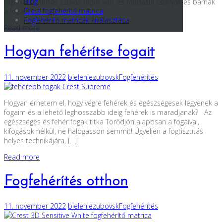
Blog
fogaikat, számos szuvas foguk van, és ráadásul csúnyák és barnák
Crest fogfehérítő matrica
a fogaik. […]
Fogfehérítő matricák kiválasztása
Read more
Hogyan fehérítse fogait
11. november 2022
bieleniezubovsk
Fogfehérítés
Hogyan érhetem el, hogy végre fehérek és egészségesek legyenek a
fogaim és a lehető leghosszabb ideig fehérek is maradjanak? Az
egészséges és fehér fogak titka Törődjön alaposan a fogaival,
kifogások nélkül, ne halogasson semmit! Ügyeljen a fogtisztítás
helyes technikájára, […]
Read more
Fogfehérítés otthon
11. november 2022
bieleniezubovsk
Fogfehérítés